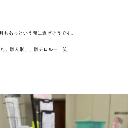
今月もあっという間に過ぎそうです。
した。雛人形、、雛チロルー！笑
。